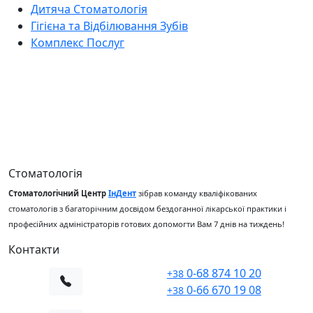
Дитяча Стоматологія
Стоматології ІнДент
Гігієна та Відбілювання Зубів
00
00
Комплекс Послуг
Стоматологія
Стоматологічний Центр
ІнДент
зібрав команду кваліфікованих
стоматологів з багаторічним досвідом бездоганної лікарської практики і
професійних адміністраторів готових допомогти Вам 7 днів на тиждень!
Контакти
0-68 874 10 20
+38
0-66 670 19 08
+38