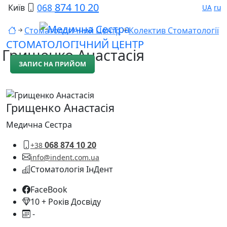
874 10 20
068
Київ
UA
ru
Стоматологічний Центр
Колектив Стоматології
СТОМАТОЛОГІЧНИЙ ЦЕНТР
Грищенко Анастасія
ЗАПИС НА ПРИЙОМ
Грищенко Анастасія
Медична Сестра
068 874 10 20
+38
info@indent.com.ua
Стоматологія ІнДент
FaceBook
10 + Років Досвіду
-
Стоматології ІнДент