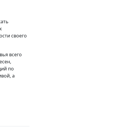
жать
к
ости своего
вья всего
есен,
ций по
вой, а