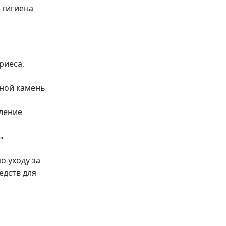
 гигиена
риеса,
бной камень
пление
ь
о уходу за
едств для