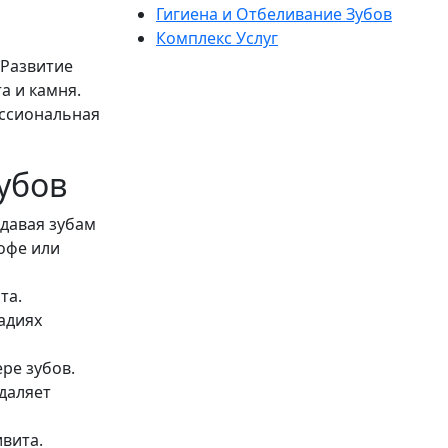
Гигиена и Отбеливание Зубов
Комплекс Услуг
 Развитие
а и камня.
ессиональная
убов
идавая зубам
кофе или
та.
адиях
ере зубов.
даляет
ивита.