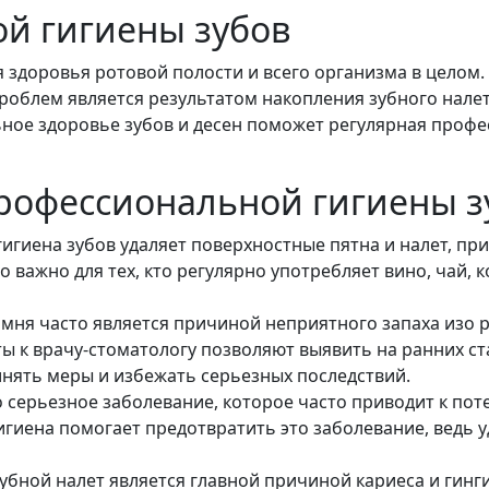
й гигиены зубов
 здоровья ротовой полости и всего организма в целом.
проблем является результатом накопления зубного налет
ьное здоровье зубов и десен поможет регулярная проф
рофессиональной гигиены з
игиена зубов удаляет поверхностные пятна и налет, пр
 важно для тех, кто регулярно употребляет вино, чай, 
амня часто является причиной неприятного запаха изо р
ты к врачу-стоматологу позволяют выявить на ранних ст
нять меры и избежать серьезных последствий.
то серьезное заболевание, которое часто приводит к пот
гиена помогает предотвратить это заболевание, ведь у
Зубной налет является главной причиной кариеса и гинг