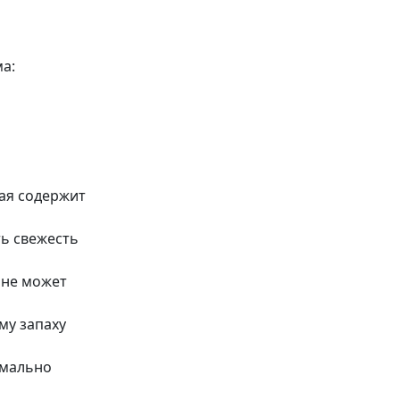
а:
рая содержит
ть свежесть
 не может
му запаху
имально