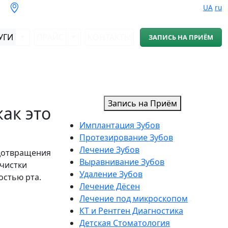
UA
ru
УГИ
ПРАЙС
КОНТАКТЫ
ЗАПИСЬ
НА ПРИЁМ
Запись
на Приём
ак это
Имплантация Зубов
Протезирование Зубов
Лечение Зубов
едотвращения
Выравнивание Зубов
очистки
Удаление Зубов
остью рта.
Лечение Дёсен
Лечение под микроскопом
КТ и Рентген Диагностика
Детская Стоматология