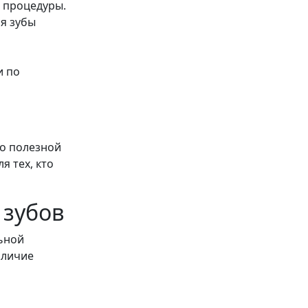
 процедуры.
ая зубы
и по
но полезной
я тех, кто
 зубов
ьной
аличие