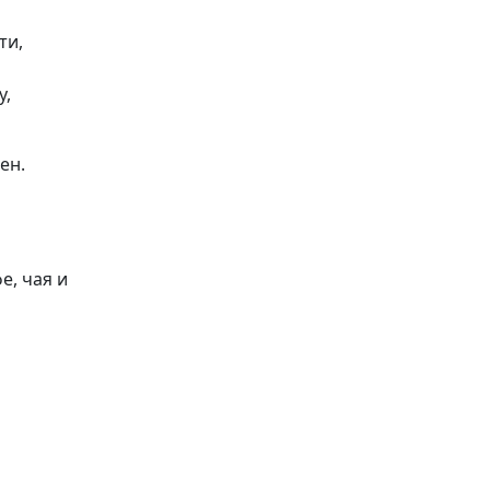
ти,
у,
ен.
е, чая и